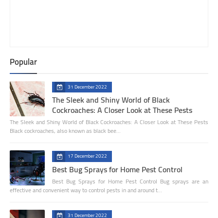
Popular
31 December 2022
The Sleek and Shiny World of Black
Cockroaches: A Closer Look at These Pests
The Sleek and Shiny World of Black Cockroaches: A Closer Look at These Pests
Black cockroaches, also known as black bee…
17 December 2022
Best Bug Sprays for Home Pest Control
Best Bug Sprays for Home Pest Control Bug sprays are an
effective and convenient way to control pests in and around t…
31 December 2022