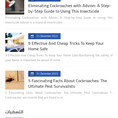
Eliminating Cockroaches with Advion: A Step-
by-Step Guide to Using This Insecticide
Eliminating Cockroaches with Advion: A Step-by-Step Guide to Using This
Insecticide Advion is a brand of insecticides…
21 December 2022
9 Effective And Cheap Tricks To Keep Your
Home Safe
9 Effective And Cheap Tricks To Keep Your Home Safe Maintaining the safety of
your home is important for peace of mind …
31 December 2022
5 Fascinating Facts About Cockroaches: The
Ultimate Pest Survivalists
5 Fascinating Facts About Cockroaches: The Ultimate Pest Survivalists 1-
Cockroaches are insects that are found in m…
التسميات