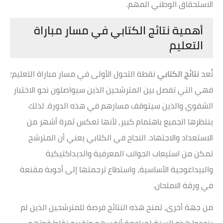
الاستحقاق الوطني المهم.
أهمية نتائج الكتابي في مسار مباراة
التعليم
تُعد
نتائج الكتابي
نقطة التحول الأولى في مسار مباراة التعليم؛
فهي التي تفصل بين المترشحين الذين سيواصلون نحو الاختبار
الشفوي والذين سيتوقف مسارهم في هذه الدورة. لذلك
ينتظرها الجميع باهتمام كبير، لأنها تعكس ثمرة أشهر من
الاستعداد والاجتهاد. النجاح في الكتابي يعني أن المترشح
تمكن من استيعاب الجوانب المعرفية والديداكتيكية
والبيداغوجية الأساسية، واستطاع ترجمتها إلى أجوبة مقنعة
في ورقة الامتحان.
من جهة أخرى، تمنح هذه النتائج فرصة للمترشحين الذين لم
ينجحوا هذه السنة لمراجعة أنفسهم وتقييم نقاط قوتهم